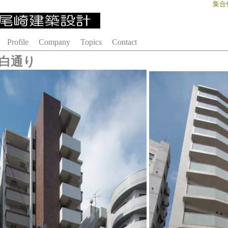
集合
Profile
Company
Topics
Contact
白通り