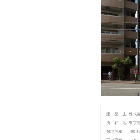
建 築 主
株式
所 在 地
東京
敷地面積
400.