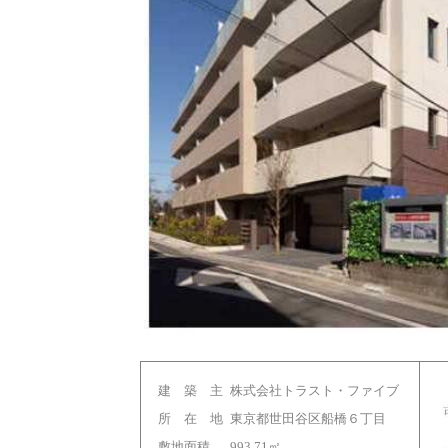
建 築 主
株式会社トラスト・ファイブ
所 在 地
東京都世田谷区船橋６丁目
敷地面積
993.71㎡