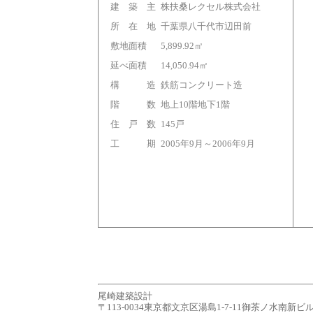
建 築 主
株扶桑レクセル株式会社
所 在 地
千葉県八千代市辺田前
敷地面積
5,899.92㎡
延べ面積
14,050.94㎡
構 造
鉄筋コンクリート造
階 数
地上10階地下1階
住 戸 数
145戸
工 期
2005年9月～2006年9月
尾崎建築設計
〒113-0034東京都文京区湯島1-7-11御茶ノ水南新ビル７Ｆ tel.0