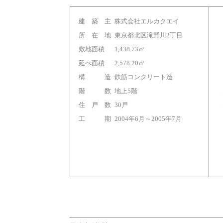
建 築 主
株式会社エルカクエイ
所 在 地
東京都北区滝野川2丁目
敷地面積
1,438.73㎡
延べ面積
2,578.20㎡
構 造
鉄筋コンクリート造
階 数
地上5階
住 戸 数
30戸
工 期
2004年6月～2005年7月