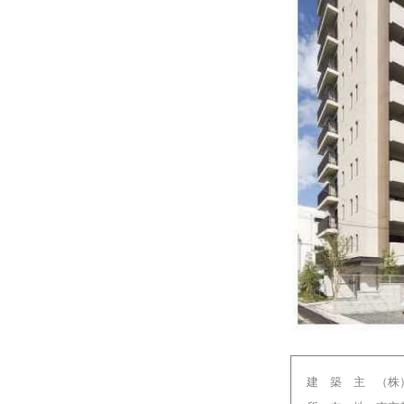
建 築 主
（株）ｵ