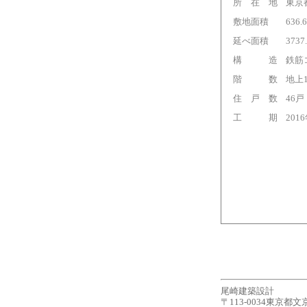
所 在 地
東京
敷地面積
636.
延べ面積
3737
構 造
鉄筋
階 数
地上
住 戸 数
46戸
工 期
201
尾崎建築設計
〒113-0034東京都文京区湯