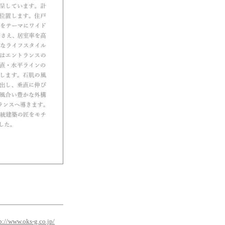
p://www.oks-g.co.jp/