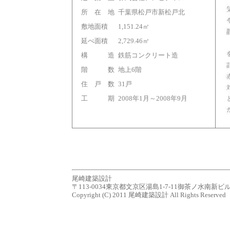
所 在 地
千葉県松戸市新松戸北
敷地面積
1,151.24㎡
延べ面積
2,729.46㎡
構 造
鉄筋コンクリート造
階 数
地上6階
住 戸 数
31戸
工 期
2008年1月～2008年9月
尾崎建築設計
〒113-0034東京都文京区湯島1-7-11御茶ノ水南新ビル７Ｆ tel.0
Copyright (C) 2011 尾崎建築設計 All Rights Reserved