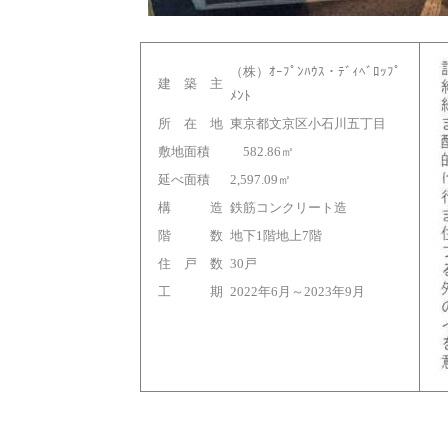
（株）ｵｰﾌﾟﾝﾊｳｽ・ﾃﾞｨﾍﾞﾛｯﾌﾟ
建 築 主
ﾒﾝﾄ
所 在 地
東京都文京区小石川五丁目
敷地面積
582.86㎡
延べ面積
2,597.09㎡
構 造
鉄筋コンクリート造
階 数
地下1階地上7階
住 戸 数
30戸
工 期
2022年6月～2023年9月