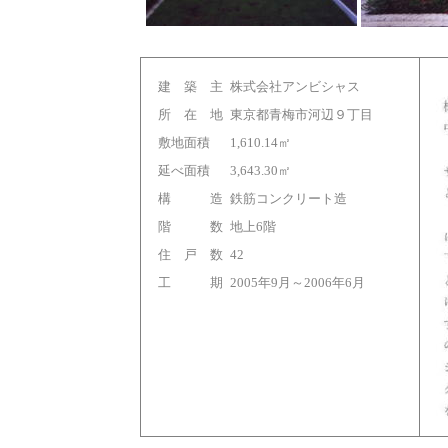
建 築 主
株式会社アンビシャス
所 在 地
東京都青梅市河辺９丁目
敷地面積
1,610.14㎡
延べ面積
3,643.30㎡
構 造
鉄筋コンクリート造
階 数
地上6階
住 戸 数
42
工 期
2005年9月～2006年6月