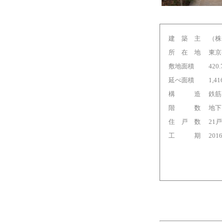
建 築 主
（株）
所 在 地
東京
敷地面積
420
延べ面積
1,4
構 造
鉄筋
階 数
地下
住 戸 数
21戸
工 期
201