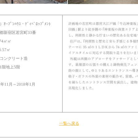
ｵｰﾌﾟﾝﾊｳｽ・ﾃﾞｨﾍﾞﾛｯﾌﾟﾒﾝﾄ
都新宿区若宮町33番
.74㎡㎡
16.57㎡
コンクリート造
1階地上5階
6年11月～2018年1月
一覧へ戻る