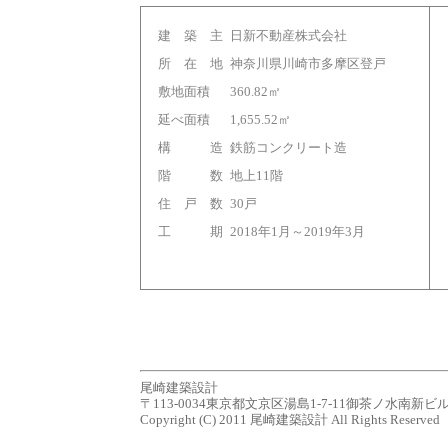
建 築 主
日新不動産株式会社
所 在 地
神奈川県川崎市多摩区登戸
敷地面積
360.82㎡
延べ面積
1,655.52㎡
構 造
鉄筋コンクリート造
階 数
地上11階
住 戸 数
30戸
工 期
2018年1月～2019年3月
尾崎建築設計
〒113-0034東京都文京区湯島1-7-11御茶ノ水南新ビル７Ｆ tel.0
Copyright (C) 2011 尾崎建築設計 All Rights Reserved