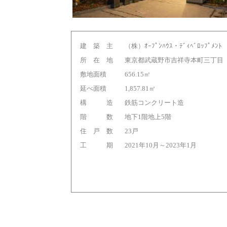
建 築 主
（株）ｵｰﾌﾟﾝﾊｳｽ・ﾃﾞｨﾍﾞﾛｯﾌﾟﾒﾝﾄ
所 在 地
東京都武蔵野市吉祥寺本町三丁目
敷地面積
656.15㎡
延べ面積
1,857.81㎡
構 造
鉄筋コンクリート造
階 数
地下1階地上5階
住 戸 数
23戸
工 期
2021年10月～2023年1月