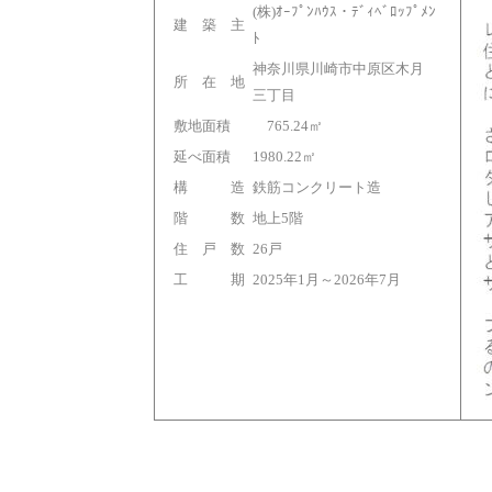
(株)ｵｰﾌﾟﾝﾊｳｽ・ﾃﾞｨﾍﾞﾛｯﾌﾟﾒﾝ
建 築 主
ﾄ
神奈川県川崎市中原区木月
所 在 地
三丁目
敷地面積
765.24㎡
延べ面積
1980.22㎡
構 造
鉄筋コンクリート造
階 数
地上5階
住 戸 数
26戸
工 期
2025年1月～2026年7月